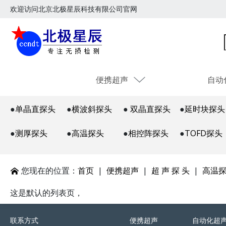
欢迎访问北京北极星辰科技有限公司官网
便携超声
自动
●
单晶直探头
●
横波斜探头
●
双晶直探头
●
延时块探头
●
测厚探头
●
高温探头
●
相控阵探头
●
TOFD探头
您现在的位置：
首页
|
便携超声
|
超 声 探 头
|
高温
这是默认的列表页，
联系方式
便携超声
自动化超