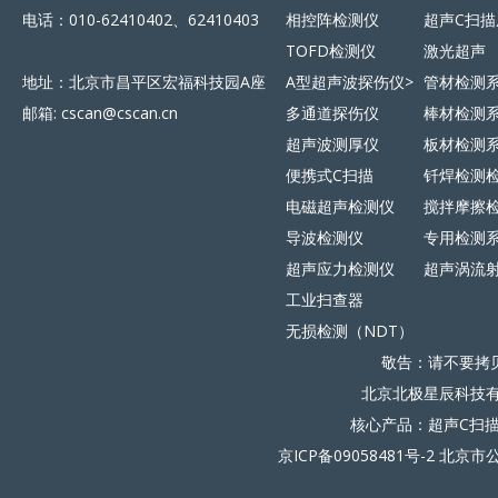
电话：010-62410402、62410403
相控阵检测仪
超声C扫描
TOFD检测仪
激光超声
地址：北京市昌平区宏福科技园A座
A型超声波探伤仪>
管材检测
邮箱: cscan@cscan.cn
多通道探伤仪
棒材检测
超声波测厚仪
板材检测
便携式C扫描
钎焊检测
电磁超声检测仪
搅拌摩擦
导波检测仪
专用检测
超声应力检测仪
超声涡流
工业扫查器
无损检测（NDT）
敬告：请不要拷
北京北极星辰科技有限
核心产品：超声C扫
京ICP备09058481号-2
北京市公