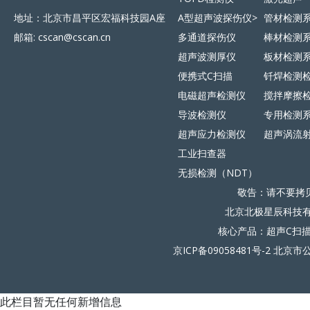
地址：北京市昌平区宏福科技园A座
A型超声波探伤仪>
管材检测
邮箱: cscan@cscan.cn
多通道探伤仪
棒材检测
超声波测厚仪
板材检测
便携式C扫描
钎焊检测
电磁超声检测仪
搅拌摩擦
导波检测仪
专用检测
超声应力检测仪
超声涡流
工业扫查器
无损检测（NDT）
敬告：请不要拷
北京北极星辰科技有限
核心产品：超声C扫
京ICP备09058481号-2
北京市公
此栏目暂无任何新增信息