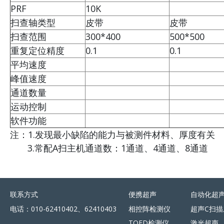
PRF
10K
扫查轴类型
皮带
皮带
扫查范围
300*400
500*500
重复定位精度
0.1
0.1
平均速度
峰值速度
通道数量
运动控制
软件功能
注：1.发现最小缺陷的能力与被测件材料、厚度有关
3.常配A扫主机通道数：1通道、4通道、8通道 4.常配相
联系方式
便携超声
自动化超
电话：010-62410402、62410403
相控阵检测仪
超声C扫描
TOFD检测仪
激光超声