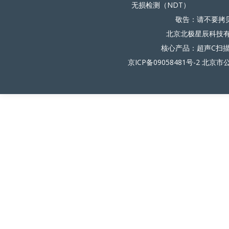
无损检测（NDT）
敬告：请不要拷
北京北极星辰科技有限
核心产品：超声C扫
京ICP备09058481号-2
北京市公