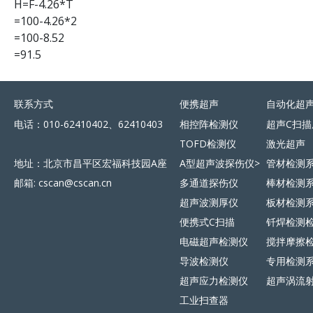
H=F-4.26*T
=100-4.26*2
=100-8.52
=91.5
联系方式
便携超声
自动化超
电话：010-62410402、62410403
相控阵检测仪
超声C扫描
TOFD检测仪
激光超声
地址：北京市昌平区宏福科技园A座
A型超声波探伤仪>
管材检测
邮箱: cscan@cscan.cn
多通道探伤仪
棒材检测
超声波测厚仪
板材检测
便携式C扫描
钎焊检测
电磁超声检测仪
搅拌摩擦
导波检测仪
专用检测
超声应力检测仪
超声涡流
工业扫查器