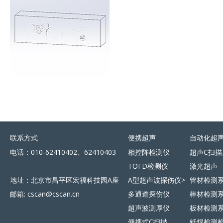
联系方式
便携超声
自动化超
电话：010-62410402、62410403
相控阵检测仪
超声C扫描
TOFD检测仪
激光超声
地址：北京市昌平区宏福科技园A座
A型超声波探伤仪>
管材检测
邮箱: cscan@cscan.cn
多通道探伤仪
棒材检测
超声波测厚仪
板材检测
便携式C扫描
钎焊检测