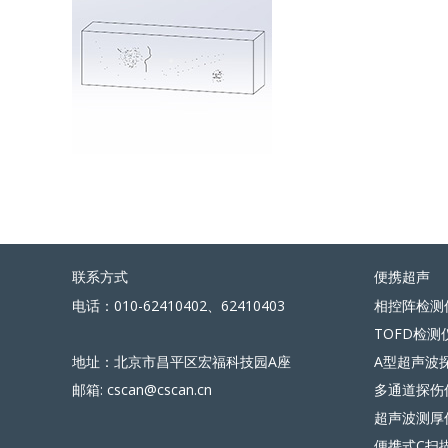
联系方式
便携超声
电话：010-62410402、62410403
相控阵检测
TOFD检测
地址：北京市昌平区宏福科技园A座
A型超声波
邮箱: cscan@cscan.cn
多通道探伤
超声波测厚
便携式C扫