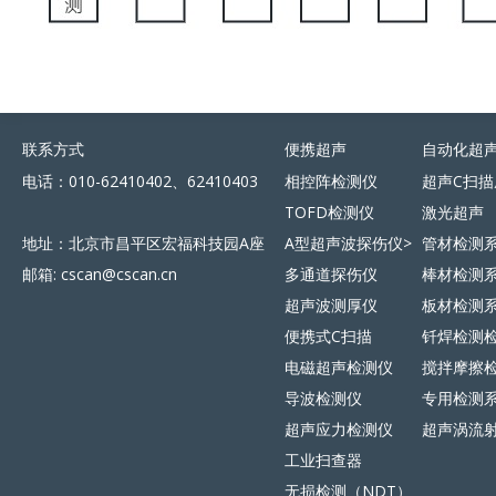
联系方式
便携超声
自动化超
电话：010-62410402、62410403
相控阵检测仪
超声C扫描
TOFD检测仪
激光超声
地址：北京市昌平区宏福科技园A座
A型超声波探伤仪>
管材检测
邮箱: cscan@cscan.cn
多通道探伤仪
棒材检测
超声波测厚仪
板材检测
便携式C扫描
钎焊检测
电磁超声检测仪
搅拌摩擦
导波检测仪
专用检测
超声应力检测仪
超声涡流
工业扫查器
无损检测（NDT）