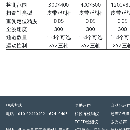
检测范围
300×400
400×500
1200×8
扫查轴类型
皮带+丝杆
皮带+丝杆
皮带+丝
重复定位精度
0.05
0.05
0.05
全波速度
300
300
300
通道数量
1~4个可选
1~4个可选
1~4个
运动控制
XYZ三轴
XYZ三轴
XYZ三
联系方式
便携超声
自动化超
电话：010-62410402、62410403
相控阵检测仪
超声C扫描
TOFD检测仪
激光超声
地址：北京市昌平区宏福科技园A座
A型超声波探伤仪>
管材检测