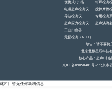
便携式C扫描
钎焊检测
电磁超声检测仪
搅拌摩擦
导波检测仪
专用检测
超声应力检测仪
超声涡流
工业扫查器
无损检测（NDT）
敬告：请不要拷
北京北极星辰科技有限
核心产品：超声C扫
京ICP备09058481号-2
北京市公
此栏目暂无任何新增信息