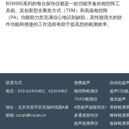
BSN900系列的每台探伤仪都是一款功能齐备的相控阵工
具箱。其创新型全聚焦方式（TFM）和高级相控阵
（PA）功能助力您充满信心地识别缺陷，其性能强大的软
件功能和便捷的工作流程有助于提高您的检测效率。
联系方式
便携超声
自动化超
电话：010-62410402、62410403
相控阵检测仪
超声C扫描
TOFD检测仪
激光超声
地址：北京市昌平区宏福科技园A座
A型超声波探伤仪>
管材检测
邮箱: cscan@cscan.cn
多通道探伤仪
棒材检测
超声波测厚仪
板材检测