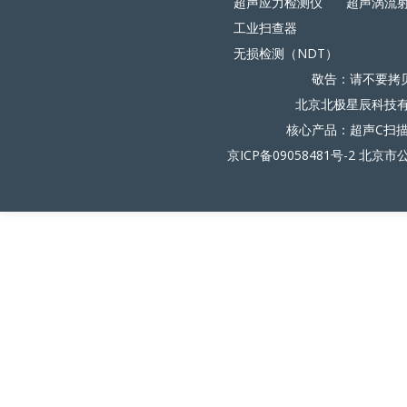
超声应力检测仪
超声涡流
工业扫查器
无损检测（NDT）
敬告：请不要拷
北京北极星辰科技有限
核心产品：超声C扫
京ICP备09058481号-2
北京市公