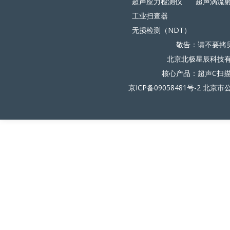
超声应力检测仪
超声涡流
工业扫查器
无损检测（NDT）
敬告：请不要拷
北京北极星辰科技有限
核心产品：超声C扫
京ICP备09058481号-2
北京市公