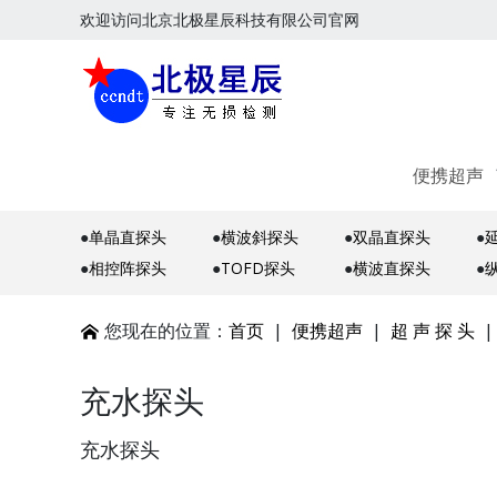
欢迎访问北京北极星辰科技有限公司官网
便携超声
●
单晶直探头
●
横波斜探头
●
双晶直探头
●
●
相控阵探头
●
TOFD探头
●
横波直探头
●
您现在的位置：
首页
|
便携超声
|
超 声 探 头
充水探头
充水探头