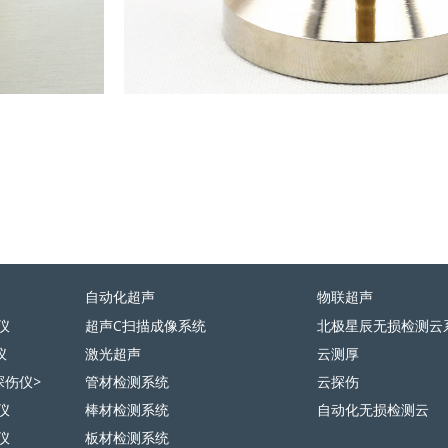
自动化超声
物联超声
仪
超声C扫描成像系统
北极星辰无损检测云
仪
激光超声
云测厚
探伤仪>
管材检测系统
云探伤
仪
棒材检测系统
自动化无损检测云
仪
板材检测系统