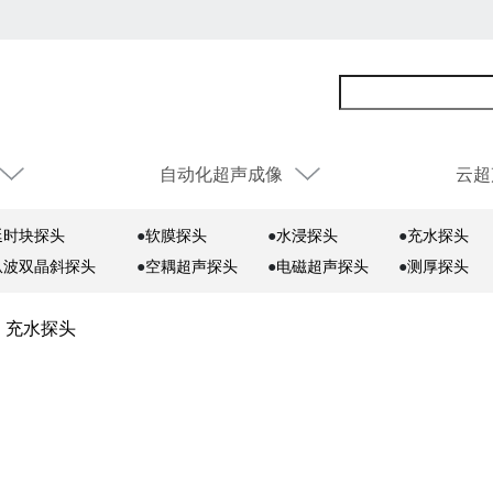
自动化超声成像
云超
延时块探头
●
软膜探头
●
水浸探头
●
充水探头
纵波双晶斜探头
●
空耦超声探头
●
电磁超声探头
●
测厚探头
|
充水探头