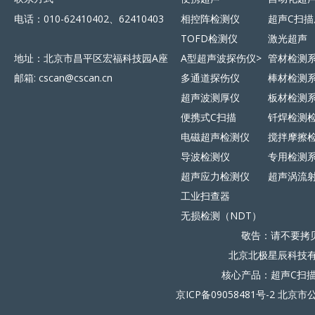
电话：010-62410402、62410403
相控阵检测仪
超声C扫描
TOFD检测仪
激光超声
地址：北京市昌平区宏福科技园A座
A型超声波探伤仪>
管材检测
邮箱: cscan@cscan.cn
多通道探伤仪
棒材检测
超声波测厚仪
板材检测
便携式C扫描
钎焊检测
电磁超声检测仪
搅拌摩擦
导波检测仪
专用检测
超声应力检测仪
超声涡流
工业扫查器
无损检测（NDT）
敬告：请不要拷
北京北极星辰科技有限
核心产品：超声C扫
京ICP备09058481号-2
北京市公