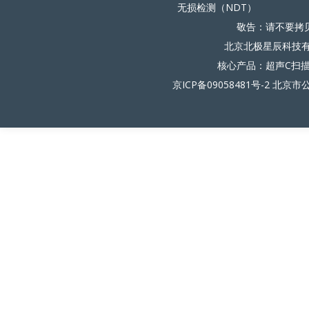
无损检测（NDT）
敬告：请不要拷
北京北极星辰科技有限
核心产品：超声C扫
京ICP备09058481号-2
北京市公