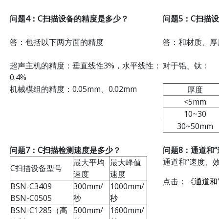
问题4：
C扫描设备的精度是多少？
问题5：
C扫描
答：包括以下两方面的精度
答：和材质、厚
超声主机的精度：垂直线性3%，水平线性：
对于铝、钛：
0.4%
机械模组的精度：0.05mm、0.02mm
厚度
<5mm
10~30
30~50mm
问题7：
C扫描检测速度是多少？
问题8：通道和“
通道和“速度、
最大平均
最大峰值
C扫描设备型号
速度
速度
点击：
《通道和
BSN-C3409
300mm/
1000mm/
BSN-C0505
秒
秒
BSN-C1285（高
500mm/
1600mm/