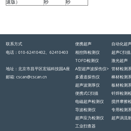
速版）
秒
秒
联系方式
便携超声
自动化超
电话：010-62410402、62410403
相控阵检测仪
超声C扫描
TOFD检测仪
激光超声
地址：北京市昌平区宏福科技园A座
A型超声波探伤仪>
管材检测
邮箱: cscan@cscan.cn
多通道探伤仪
棒材检测
超声波测厚仪
板材检测
便携式C扫描
钎焊检测
电磁超声检测仪
搅拌摩擦
导波检测仪
专用检测
超声应力检测仪
超声涡流
工业扫查器