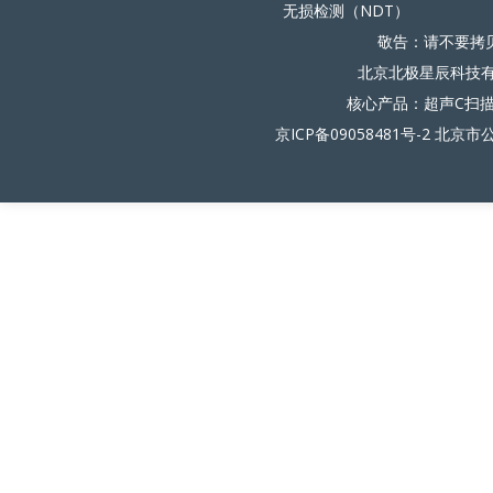
无损检测（NDT）
敬告：请不要拷
北京北极星辰科技有限
核心产品：超声C扫
京ICP备09058481号-2
北京市公